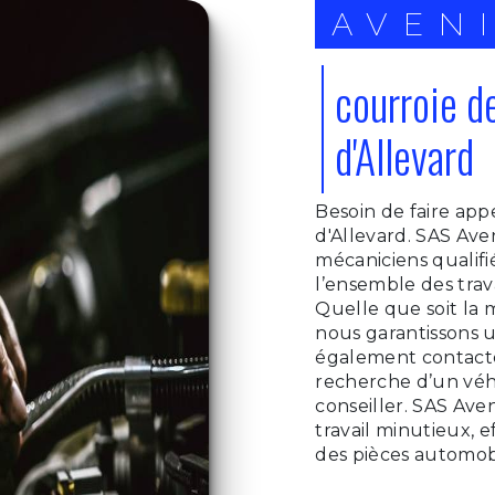
AVEN
courroie d
d'Allevard
Besoin de faire appe
d'Allevard. SAS Ave
mécaniciens qualif
l’ensemble des trav
Quelle que soit la 
nous garantissons u
également contacter
recherche d’un véh
conseiller. SAS Aven
travail minutieux, e
des pièces automobi